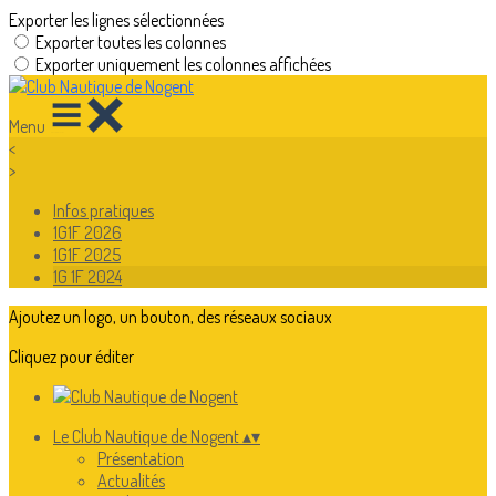
Exporter les lignes sélectionnées
Exporter toutes les colonnes
Exporter uniquement les colonnes affichées
Menu
<
>
Infos pratiques
1G1F 2026
1G1F 2025
1G 1F 2024
Ajoutez un logo, un bouton, des réseaux sociaux
Cliquez pour éditer
Le Club Nautique de Nogent
▴
▾
Présentation
Actualités