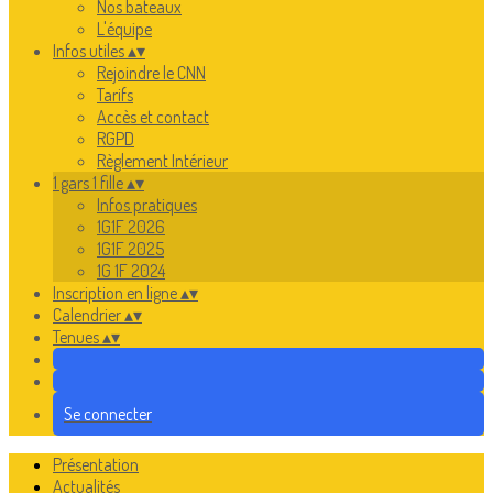
Nos bateaux
L'équipe
Infos utiles
▴
▾
Rejoindre le CNN
Tarifs
Accès et contact
RGPD
Règlement Intérieur
1 gars 1 fille
▴
▾
Infos pratiques
1G1F 2026
1G1F 2025
1G 1F 2024
Inscription en ligne
▴
▾
Calendrier
▴
▾
Tenues
▴
▾
Se connecter
Présentation
Actualités