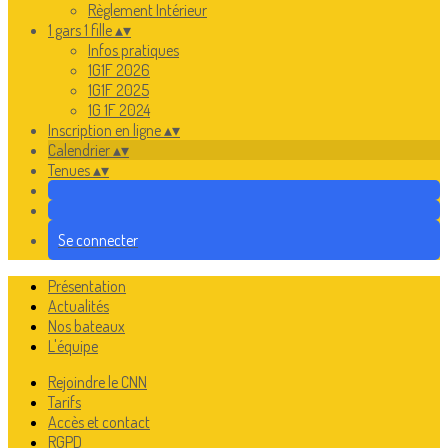
Règlement Intérieur
1 gars 1 fille
▴
▾
Infos pratiques
1G1F 2026
1G1F 2025
1G 1F 2024
Inscription en ligne
▴
▾
Calendrier
▴
▾
Tenues
▴
▾
Se connecter
Présentation
Actualités
Nos bateaux
L'équipe
Rejoindre le CNN
Tarifs
Accès et contact
RGPD