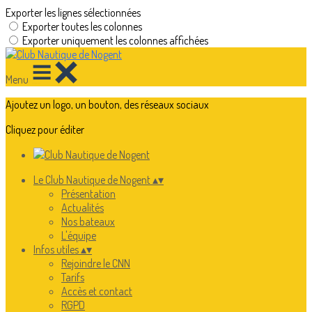
Exporter les lignes sélectionnées
Exporter toutes les colonnes
Exporter uniquement les colonnes affichées
Menu
Ajoutez un logo, un bouton, des réseaux sociaux
Cliquez pour éditer
Le Club Nautique de Nogent
▴
▾
Présentation
Actualités
Nos bateaux
L'équipe
Infos utiles
▴
▾
Rejoindre le CNN
Tarifs
Accès et contact
RGPD