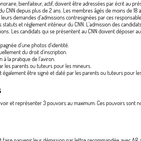
re, bienfaiteur, actif, doivent être adressées par écrit au prés
du CNN depuis plus de 2 ans. Les membres âgés de moins de 18 a
s, leurs demandes d’admissions contresignées par ces responsabl
 statuts et règlement intérieur du CNN. L’admission des candidat
nions. Les candidats qui se présentent au CNN doivent déposer 
mpagnée d’une photos d’identité.
ellement du droit d’inscription.
n à la pratique de l’aviron.
par les parents ou tuteurs pour les mineurs.
oit également être signé et daté par les parents ou tuteurs pour le
S
avoir et représenter 3 pouvoirs au maximum. Ces pouvoirs sont no
t faire parvenir leur démission par lettre recommandée avec AR a