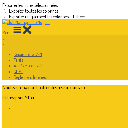
Exporter les lignes sélectionnées
Exporter toutes les colonnes
Exporter uniquement les colonnes affichées
Menu
<
>
Rejoindre le CNN
Tarifs
Accès et contact
RGPD
Règlement Intérieur
Ajoutez un logo, un bouton, des réseaux sociaux
Cliquez pour éditer