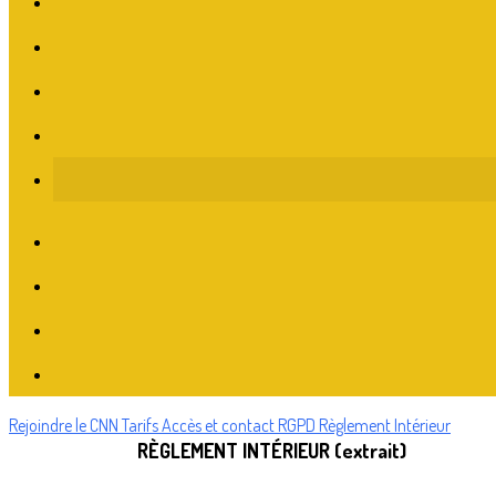
Rejoindre le CNN
Tarifs
Accès et contact
RGPD
Règlement Intérieur
RÈGLEMENT INTÉRIEUR (extrait)