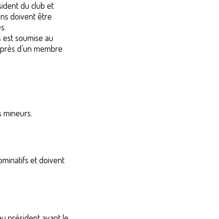
ident du club et
ns doivent être
es.
s est soumise au
auprès d’un membre
s mineurs.
minatifs et doivent
u président avant le