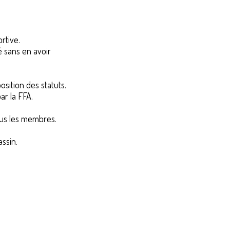
rtive.
é sans en avoir
osition des statuts.
ar la FFA.
ous les membres.
assin.